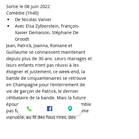
Sortie le 08 juin 2022
Comédie (1h40)
De Nicolas Vanier
Avec Elsa Zylberstein, François-
Xavier Demaison, Stéphane De 
Groodt
Jean, Patrick, Joanna, Romane et 
Guillaume se connaissent maintenant 
depuis plus de 30 ans. Leurs mariages et 
leurs enfants n'ont pas réussi à les 
éloigner et justement, ce week-end, la 
bande de cinquantenaires se retrouve 
en Champagne pour l'enterrement de 
vie de garçon de Patrick, le dernier 
célibataire de la bande. Mais la future 
épouse, arrivée à l'improviste, ne semble 
pas faire l'unanimité... Dans ce sublime 
vignoble, au fil des fous rires, des 
engueulades et des réconciliations, les 
tensions rejaillissent... car en amitié, 
tout le monde trinque !