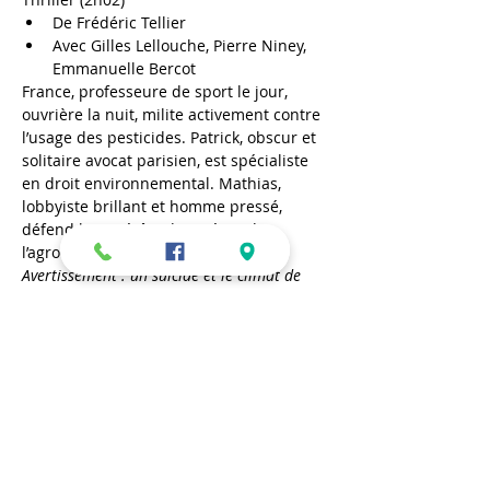
De Frédéric Tellier
Avec Gilles Lellouche, Pierre Niney, 
Emmanuelle Bercot
France, professeure de sport le jour, 
ouvrière la nuit, milite activement contre 
l’usage des pesticides. Patrick, obscur et 
solitaire avocat parisien, est spécialiste 
en droit environnemental. Mathias, 
lobbyiste brillant et homme pressé, 
défend les intérêts d’un géant de 
l’agrochimie.
Avertissement : un suicide et le climat de 
tension sont de nature à troubler un jeune 
public.
En lire plus >
Partager cet événement