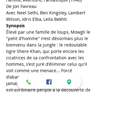
De Jon Favreau
Avec Neel Sethi, Ben Kingsley, Lambert 
Wilson, Idris Elba, Leïla Bekhti
Synopsis
Élevé par une famille de loups, Mowgli le 
"petit d'homme" n'est désormais plus le 
bienvenu dans la jungle : le redoutable 
tigre Shere Khan, qui porte encore les 
cicatrices de sa confrontation avec les 
hommes, s'est juré d'éliminer celui qu'il 
voit comme une menace... Forcé 
d'abandonner le seul foyer qu'il ait 
jamais connu, Mowgli entame un 
extraordinaire périple à la découverte de 
sa propre identité, avec pour guides une 
panthère qui se montre un mentor 
sévère, et un ours à l'esprit libre et 
ouvert.