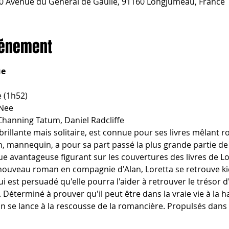
 Avenue du Général de Gaulle, 91160 Longjumeau, France
vénement
ue
 (1h52)
Nee
Channing Tatum, Daniel Radcliffe
rillante mais solitaire, est connue pour ses livres mêlant 
, mannequin, a pour sa part passé la plus grande partie de 
ue avantageuse figurant sur les couvertures des livres de Lor
nouveau roman en compagnie d'Alan, Loretta se retrouve k
ui est persuadé qu'elle pourra l'aider à retrouver le trésor
Déterminé à prouver qu'il peut être dans la vraie vie à la h
Alan se lance à la rescousse de la romancière. Propulsés da