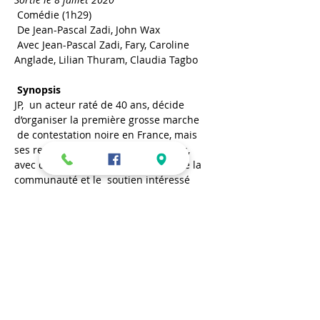
 Comédie (1h29)

 De Jean-Pascal Zadi, John Wax

 Avec Jean-Pascal Zadi, Fary, Caroline 
Anglade, Lilian Thuram, Claudia Tagbo

 Synopsis
JP,  un acteur raté de 40 ans, décide 
d’organiser la première grosse marche 
 de contestation noire en France, mais 
ses rencontres, souvent  burlesques, 
avec des personnalités influentes de la 
communauté et le  soutien intéressé 
qu’il reçoit de Fary, le font osciller entre 
envie  d’être sur le devant de la scène et 
véritable engagement militant...
Partager cet événement