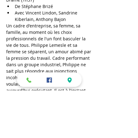
De Stéphane Brizé
Avec Vincent Lindon, Sandrine 
Kiberlain, Anthony Bajon
Un cadre d'entreprise, sa femme, sa 
famille, au moment où les choix 
professionnels de l'un font basculer la 
vie de tous. Philippe Lemesle et sa 
femme se séparent, un amour abimé par 
la pression du travail. Cadre performant 
dans un groupe industriel, Philippe ne 
sait plus répondre aux injonctions 
incohérentes de sa direction. On le 
voulait hier dirigeant, on le veut 
aujourd'hui exécutant. Il est à l'instant 
où il lui faut décider du sens de sa vie.
Mercredi 16 mars – 20h30
En lire plus >