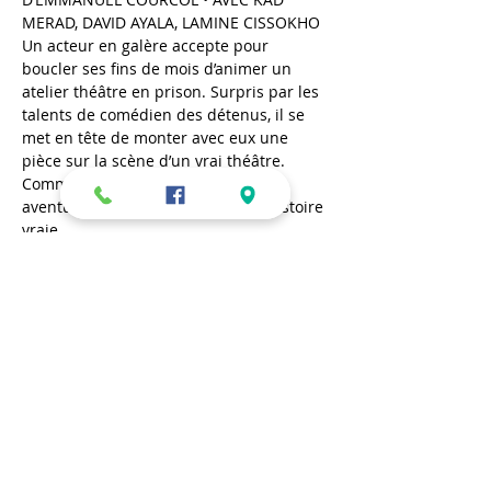
MERAD, DAVID AYALA, LAMINE CISSOKHO
Un acteur en galère accepte pour 
boucler ses fins de mois d’animer un 
atelier théâtre en prison. Surpris par les 
talents de comédien des détenus, il se 
met en tête de monter avec eux une 
pièce sur la scène d’un vrai théâtre. 
Commence alors une formidable 
aventure humaine. Inspiré d’une histoire 
vraie.
mercredi 29 septembre – 18h30 | jeudi 
30 septembre – 18h30
Partager cet événement