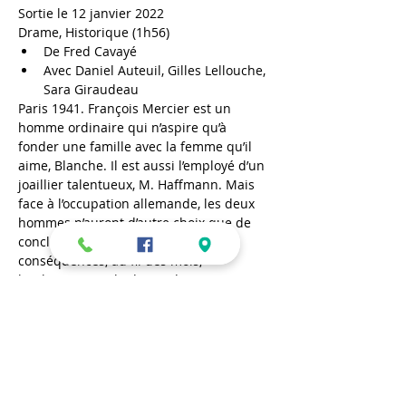
Sortie le 12 janvier 2022
Drame, Historique (1h56)
De Fred Cavayé
Avec Daniel Auteuil, Gilles Lellouche, 
Sara Giraudeau
Paris 1941. François Mercier est un 
homme ordinaire qui n’aspire qu’à 
fonder une famille avec la femme qu’il 
aime, Blanche. Il est aussi l’employé d’un 
joaillier talentueux, M. Haffmann. Mais 
face à l’occupation allemande, les deux 
hommes n’auront d’autre choix que de 
conclure un accord dont les 
conséquences, au fil des mois, 
bouleverseront le destin de nos trois 
personnages.
Mercredi 2 février – 16h
En lire plus >