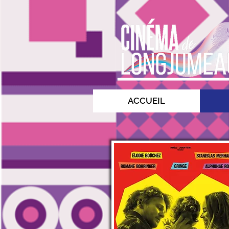
ACCUEIL