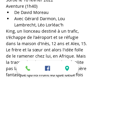
Aventure (1h40)
De David Moreau
Avec Gérard Darmon, Lou 
Lambrecht, Léo Lorléac'h
King, un lionceau destiné à un trafic, 
s'échappe de l'aéroport et se réfugie 
dans la maison d'Inès, 12 ans et Alex, 15. 
Le frère et la sœur ont alors l'idée folle 
de le ramener chez lui, en Afrique. Mais 
la traque des douaniers ne leur facilite 
pas la vie. Lorsque Max, leur grand-père 
fantasque qu'ils n'ont vu que deux fois 
dans leur vie, se joint à l'aventure, tout 
devient possible.
En lire plus >
Partager cet événement