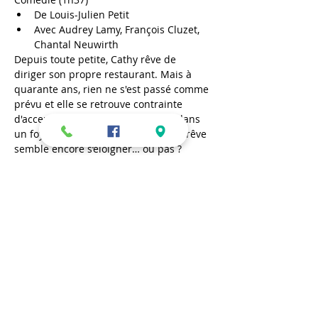
De Louis-Julien Petit
Avec Audrey Lamy, François Cluzet, 
Chantal Neuwirth
Depuis toute petite, Cathy rêve de 
diriger son propre restaurant. Mais à 
quarante ans, rien ne s'est passé comme 
prévu et elle se retrouve contrainte 
d'accepter un poste de cantinière dans 
un foyer pour jeunes migrants. Son rêve 
semble encore s’éloigner… ou pas ?
Mercredi 20 avril – 19h
En lire plus >
Partager cet événement