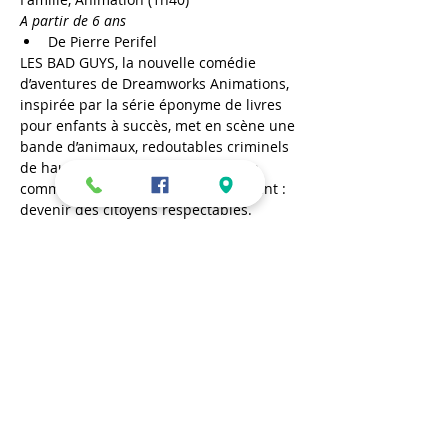
A partir de 6 ans
De Pierre Perifel
LES BAD GUYS, la nouvelle comédie 
d’aventures de Dreamworks Animations, 
inspirée par la série éponyme de livres 
pour enfants à succès, met en scène une 
bande d’animaux, redoutables criminels 
de haut vol, qui sont sur le point de 
commettre leur méfait le plus éclatant : 
devenir des citoyens respectables.
Mercredi 27 avril – 14h
En lire plus >
Partager cet événement