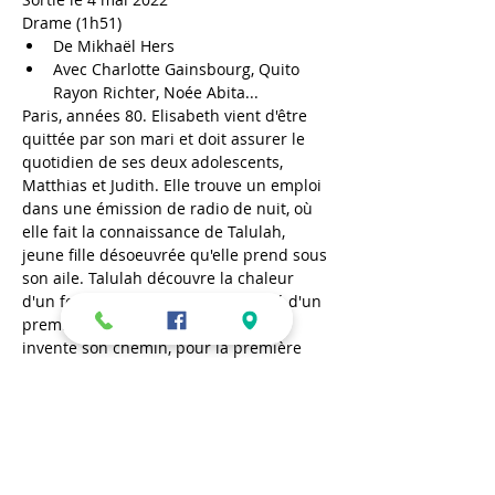
Drame (1h51)
De Mikhaël Hers
Avec Charlotte Gainsbourg, Quito 
Rayon Richter, Noée Abita...
Paris, années 80. Elisabeth vient d'être 
quittée par son mari et doit assurer le 
quotidien de ses deux adolescents, 
Matthias et Judith. Elle trouve un emploi 
dans une émission de radio de nuit, où 
elle fait la connaissance de Talulah, 
jeune fille désoeuvrée qu'elle prend sous 
son aile. Talulah découvre la chaleur 
d'un foyer et Matthias la possibilité d'un 
premier amour, tandis qu'Elisabeth 
invente son chemin, pour la première 
fois peut-être. Tous s'aiment, se 
débattent... leur vie recommencée ?
Samedi 21 mai – 18h30
En lire plus >