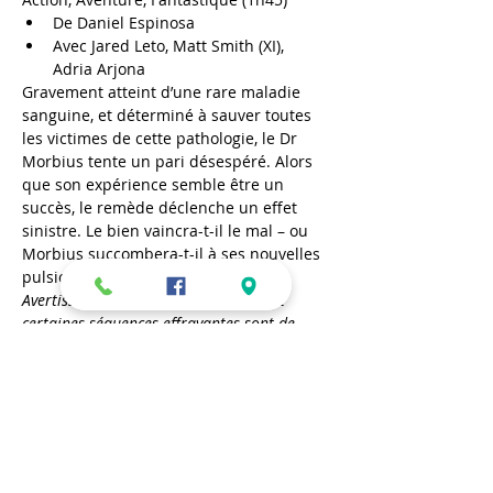
De Daniel Espinosa
Avec Jared Leto, Matt Smith (XI), 
Adria Arjona
Gravement atteint d’une rare maladie 
sanguine, et déterminé à sauver toutes 
les victimes de cette pathologie, le Dr 
Morbius tente un pari désespéré. Alors 
que son expérience semble être un 
succès, le remède déclenche un effet 
sinistre. Le bien vaincra-t-il le mal – ou 
Morbius succombera-t-il à ses nouvelles 
pulsions ?
Avertissement : des scènes violentes et 
certaines séquences effrayantes sont de 
nature à impressionner un jeune public non 
averti.
En lire plus >