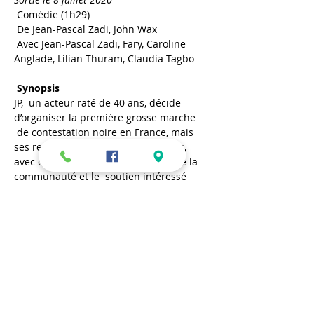
 Comédie (1h29)

 De Jean-Pascal Zadi, John Wax

 Avec Jean-Pascal Zadi, Fary, Caroline 
Anglade, Lilian Thuram, Claudia Tagbo

 Synopsis
JP,  un acteur raté de 40 ans, décide 
d’organiser la première grosse marche 
 de contestation noire en France, mais 
ses rencontres, souvent  burlesques, 
avec des personnalités influentes de la 
communauté et le  soutien intéressé 
qu’il reçoit de Fary, le font osciller entre 
envie  d’être sur le devant de la scène et 
véritable engagement militant...
Partager cet événement