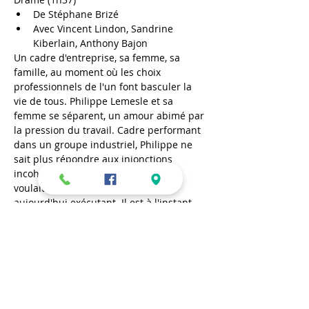
De Stéphane Brizé
Avec Vincent Lindon, Sandrine 
Kiberlain, Anthony Bajon
Un cadre d'entreprise, sa femme, sa 
famille, au moment où les choix 
professionnels de l'un font basculer la 
vie de tous. Philippe Lemesle et sa 
femme se séparent, un amour abimé par 
la pression du travail. Cadre performant 
dans un groupe industriel, Philippe ne 
sait plus répondre aux injonctions 
incohérentes de sa direction. On le 
voulait hier dirigeant, on le veut 
aujourd'hui exécutant. Il est à l'instant 
où il lui faut décider du sens de sa vie.
Mercredi 16 mars – 20h30
En lire plus >