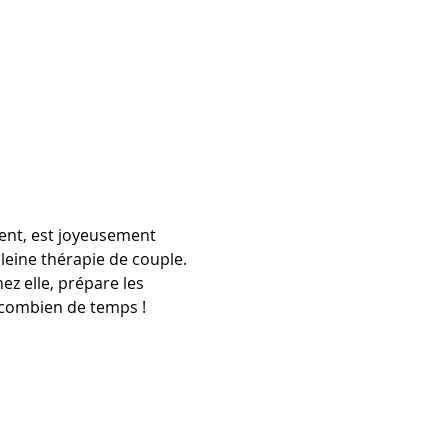
ment, est joyeusement 
pleine thérapie de couple. 
z elle, prépare les 
r combien de temps !