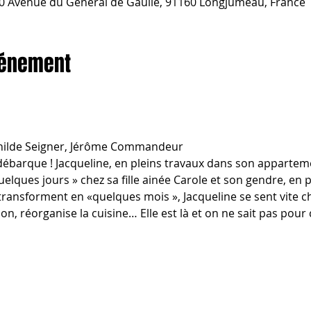
 Avenue du Général de Gaulle, 91160 Longjumeau, France
vénement
thilde Seigner, Jérôme Commandeur
qui débarque ! Jacqueline, en pleins travaux dans son apparte
quelques jours » chez sa fille ainée Carole et son gendre, en 
transforment en «quelques mois », Jacqueline se sent vite che
sion, réorganise la cuisine… Elle est là et on ne sait pas pou